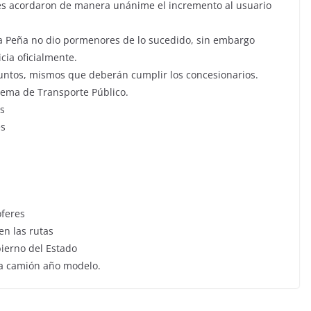
tes acordaron de manera unánime el incremento al usuario
la Peña no dio pormenores de lo sucedido, sin embargo
cia oficialmente.
puntos, mismos que deberán cumplir los concesionarios.
stema de Transporte Público.
es
es
oferes
en las rutas
ierno del Estado
ga camión año modelo.