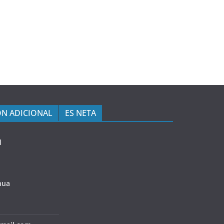
N ADICIONAL
ES NETA
l
hua