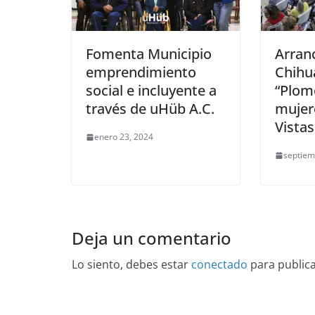
Fomenta Municipio
Arran
emprendimiento
Chihu
social e incluyente a
“Plom
través de uHüb A.C.
mujer
Vista
enero 23, 2024
septiem
Deja un comentario
Lo siento, debes estar
conectado
para public