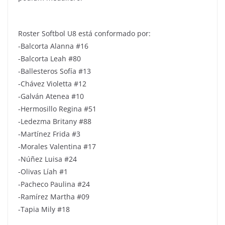
Roster Softbol U8 está conformado por:
-Balcorta Alanna #16
-Balcorta Leah #80
-Ballesteros Sofía #13
-Chávez Violetta #12
-Galván Atenea #10
-Hermosillo Regina #51
-Ledezma Britany #88
-Martínez Frida #3
-Morales Valentina #17
-Núñez Luisa #24
-Olivas Líah #1
-Pacheco Paulina #24
-Ramírez Martha #09
-Tapia Mily #18