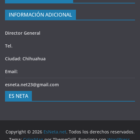
INFORMACIÓN ADICIONAL
Director General
Tel.
Ciudad: Chihuahua
Email:
esneta.net23@gmail.com
ES NETA
Copyright © 2026
EsNeta.net
. Todos los derechos reservados.
Tema:
ColorMag
por ThemeGrill. Funciona con
WordPress
.