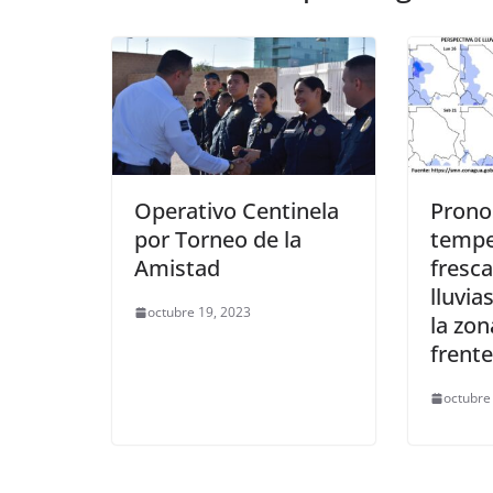
Operativo Centinela
Prono
por Torneo de la
tempe
Amistad
fresca
lluvia
octubre 19, 2023
la zon
frente
octubre