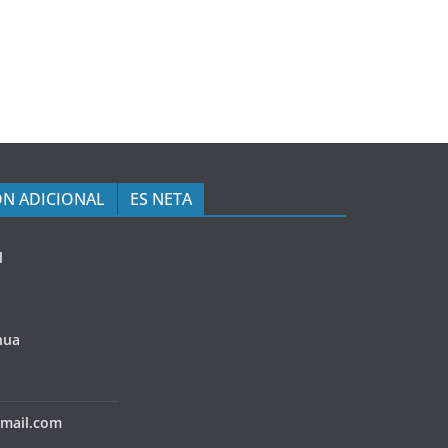
N ADICIONAL
ES NETA
l
hua
mail.com