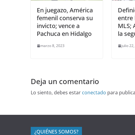
En juegazo, América
Defin
femenil conserva su
entre 
invicto; vence a
MLS; 
Pachuca en Hidalgo
la se
marzo 8, 2023
julio 22
Deja un comentario
Lo siento, debes estar
conectado
para public
¿QUIÉNES SOMOS?