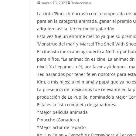
marzo 13, 2023
Redacción o
La cinta ‘Pinoccho’ arrasó con la temporada de 
para en la categoría animada, ganar el premio Ós
adquiere así su tercer mejor galardón.
Esta vez fue un enorme mérito ya que su premio f
‘Monstruo del mar’ y ‘Marcel The Shell With Shoe
El cineasta mexicano agradeció a Netflix por hab
para niños. “La animación es cine. La animación 
nivel. Ya llegamos a él, por favor ayúdennos, m
Ted Sarandos por tener fe en nosotros para esta 
Kim, a mis hijos; a mi mamá y papá que ya no e
La presencia de mexicanos fue relevante en la p
producción de Le Pupille, nominado a Mejor Cor
Esta es la lista completa de ganadores.
*Mejor película animada
Pinoccho (Ganadora)
*Mejor actor de reparto
Ke Huy Quan – Everything Everywhere all at onc