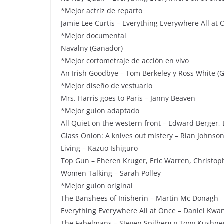
*Mejor actriz de reparto
Jamie Lee Curtis – Everything Everywhere All at
*Mejor documental
Navalny (Ganador)
*Mejor cortometraje de acción en vivo
An Irish Goodbye – Tom Berkeley y Ross White (
*Mejor diseño de vestuario
Mrs. Harris goes to Paris – Janny Beaven
*Mejor guion adaptado
All Quiet on the western front – Edward Berger, L
Glass Onion: A knives out mistery – Rian Johnso
Living – Kazuo Ishiguro
Top Gun – Eheren Kruger, Eric Warren, Christoph
Women Talking – Sarah Polley
*Mejor guion original
The Banshees of Inisherin – Martin Mc Donagh
Everything Everywhere All at Once – Daniel Kwa
The Fabelmans – Steven Spilberg y Tony Kushne