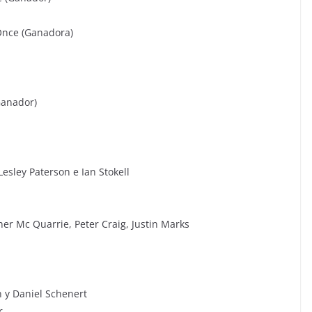
 Once (Ganadora)
Ganador)
esley Paterson e Ian Stokell
n
er Mc Quarrie, Peter Craig, Justin Marks
n y Daniel Schenert
r