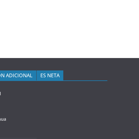
N ADICIONAL
ES NETA
l
hua