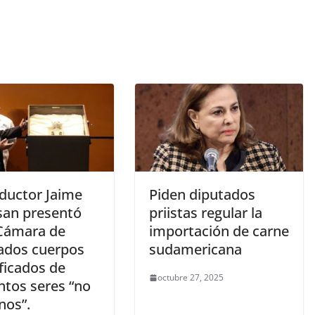
nductor Jaime
Piden diputados
an presentó
priistas regular la
 Cámara de
importación de carne
ados cuerpos
sudamericana
icados de
octubre 27, 2025
ntos seres “no
os”.