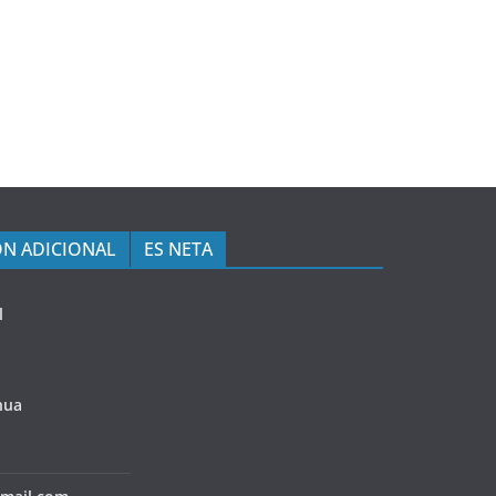
N ADICIONAL
ES NETA
l
hua