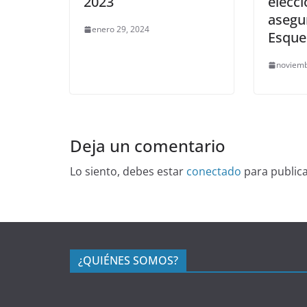
2023
elecci
asegu
enero 29, 2024
Esque
noviemb
Deja un comentario
Lo siento, debes estar
conectado
para public
¿QUIÉNES SOMOS?