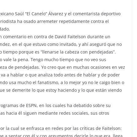
icano Saúl “El Canelo” Álvarez y el comentarista deportivo
periodista ha osado arremeter repetidamente contra el
dado.
un comentario en contra de David Faitelson durante un
nández, en el que estuvo como invitado, y ahí aseguró que no
 tiempo porque es “llenarse la cabeza con pendejadas”.
 no vale la pena. Tengo mucho tiempo que no veo sus
abeza de pendejadas. Yo creo que en muchas ocasiones en vez
 va a hablar o que analiza todo antes de hablar y de poder
ndo usa mucho el fanatismo, a lo mejor yo no le caigo bien o
que se demerite lo que estoy haciendo y lo que están viendo
programas de ESPN, en los cuales ha debatido sobre su
as hacia él siguen mediante redes sociales, sus otros
or la cual se enfrasca en redes por las críticas de Faitelson:
e a sentar con él y con argumentos decirle lo que era, llega