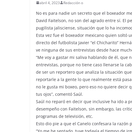
abril 4, 2023
Redacción o
No es para nadie un secreto que el boxeador mex
David Faitelson, no son del agrado entre sí. El 
pugilista jalisciense, situación que lo ha incomo
Esta vez fue el boxeador mexicano quien soltó 
directo del futbolista Javier “el Chicharito” Her
ve ninguna de sus entrevistas desde hace mucho
“Me voy a gastar mi saliva hablando de él, que
entrevistas, porque no tiene caso llenarse la c
de ser un reportero que analiza la situación que
reportarle a la gente lo que realmente está pasa
no le gusta mi boxeo, pero eso no quiere decir 
tus ojos”, comentó Saúl.
Saúl no reparó en decir que inclusive ha ido a 
desempeño con Faitelson, sin embargo, las crític
programas de televisión, etc.
Esto dio pie a que el Canelo confesara la razón p
“Yo me he sentado, tuve todavía el tiempo de irm