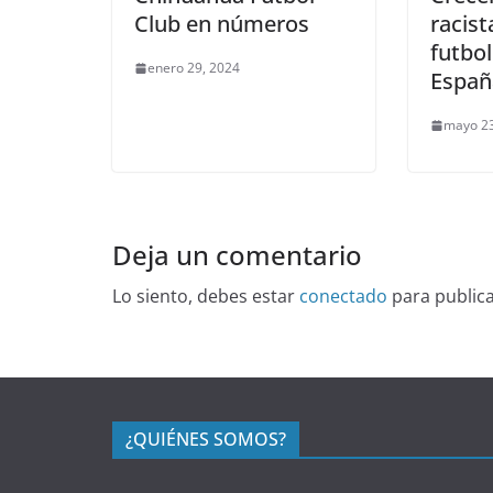
Club en números
racist
futbol
enero 29, 2024
Españ
mayo 23
Deja un comentario
Lo siento, debes estar
conectado
para public
¿QUIÉNES SOMOS?