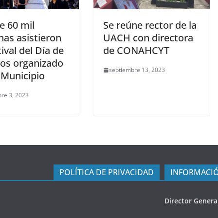
e 60 mil
Se reúne rector de la
nas asistieron
UACH con directora
tival del Día de
de CONAHCYT
os organizado
septiembre 13, 2023
 Municipio
re 3, 2023
POLÍTICA DE PRIVACIDAD
INFORMACIÓ
Director Genera