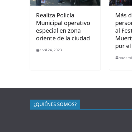
Realiza Policía
Más d
Municipal operativo
perso
especial en zona
al Fes
oriente de la ciudad
Muert
por el
abril 24, 2023
noviemb
¿QUIÉNES SOMOS?