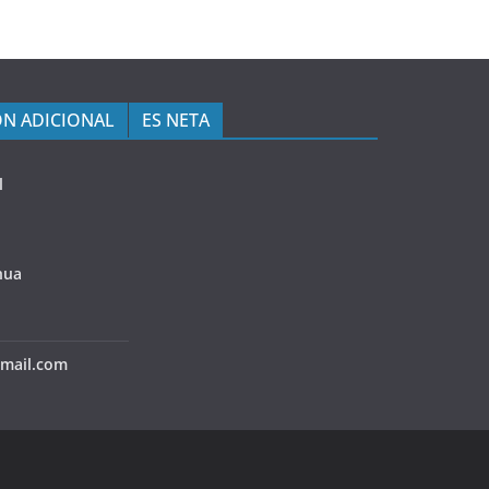
N ADICIONAL
ES NETA
l
hua
mail.com