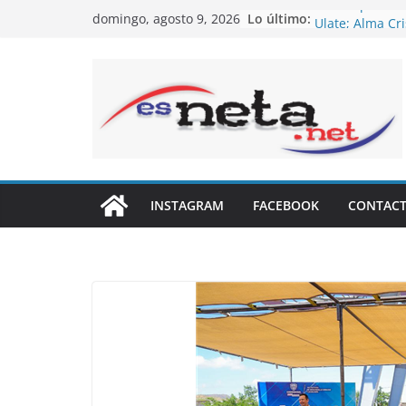
Saltar
Lo último:
Fallece periodi
domingo, agosto 9, 2026
al
Ulate; Alma Cr
titularidad
contenido
Dispuesta la F
entregar sus v
su nación
“Es tiempo de d
fortalecer estr
Borunda toma 
Delicias
Reordena Putin
INSTAGRAM
FACEBOOK
CONTAC
Armadas
Rechaza PRI res
advierte que fo