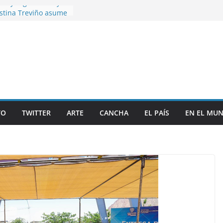
sta y regidora Paty
istina Treviño asume
uerza Aérea de Irán a
idas en defensa de
efiniciones y
ucturas”; Tavo
protesta a Comité en
 a sus Fuerzas
TO
TWITTER
ARTE
CANCHA
EL PAÍS
EN EL MU
tricciones del INE;
rtalece la censura